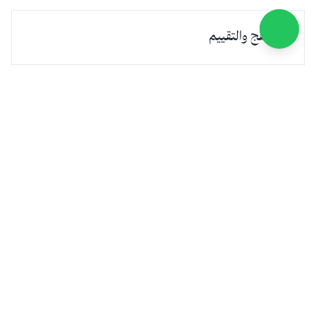
المناهج والتقييم
الالتزام بحضور الاختبارات
المشاركة في الأنشطة التعليمية
متابعة الواجبات المدرسية
تواصل معنا